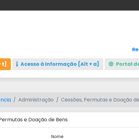
Re
 t]
Acesso à Informação [Alt + a]
Portal de
ncia
Administração
Cessões, Permutas e Doação d
 Permutas e Doação de Bens
Nome