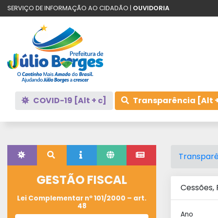
SERVIÇO DE INFORMAÇÃO AO CIDADÃO |
OUVIDORIA
COVID-19 [Alt + c]
Transparência [Alt +
Transparê
GESTÃO FISCAL
Cessões,
Lei Complementar nº 101/2000 – art.
48
Ano