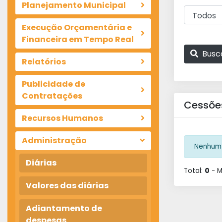
Planejamento Municipal
Execução Orçamentária e
Financeira em Tempo Real
Busc
Relatórios
Publicidade de
Contratações
Cessõe
Recursos Humanos
Administração
Nenhum 
Diárias
Total:
0
- 
Valores das diárias
Adiantamento de
despesas